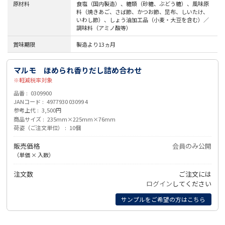
原材料
食塩（国内製造）、糖類（砂糖、ぶどう糖）、風味原
料（焼きあご、さば節、かつお節、昆布、しいたけ、
いわし節）、しょう油加工品（小麦・大豆を含む）／
調味料（アミノ酸等）
賞味期限
製造より13ヵ月
マルモ ほめられ香りだし詰め合わせ
軽減税率対象
品番
0309900
JANコード
4977930 03099 4
参考上代
3,500円
商品サイズ
235mm×225mm×76mm
荷姿（ご注文単位）
10個
販売価格
会員のみ公開
（単価 × 入数）
注文数
ご注文には
ログイン
してください
サンプルをご希望の方はこちら