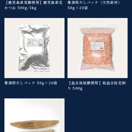
【鹿児島産荒節使用】鹿児島産花
業務用だしパック（天然素材）
かつお 500g/1kg
50g×20袋
業務用だしパック 50g×20袋
【血合抜枯節使用】枯血合抜花削
り 500g