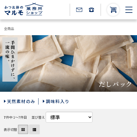
全商品
天然素材のみ
調味料入り
7
件中 1〜7件目
並び替え
表示切替