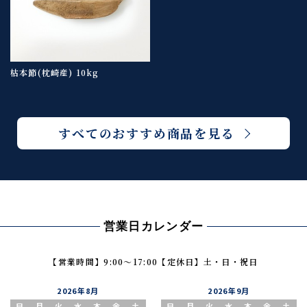
枯本節(枕崎産) 10kg
すべてのおすすめ商品を見る
営業日カレンダー
【営業時間】9:00〜17:00
【定休日】土・日・祝日
2026年8月
2026年9月
日
月
火
水
木
金
土
日
月
火
水
木
金
土