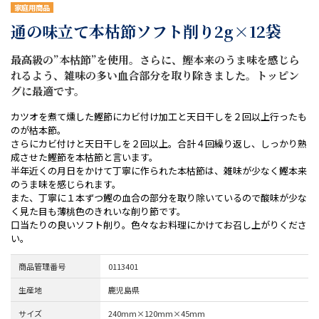
家庭用商品
通の味立て本枯節ソフト削り2g×12袋
最高級の”本枯節”を使用。さらに、鰹本来のうま味を感じら
れるよう、雑味の多い血合部分を取り除きました。トッピン
グに最適です。
カツオを煮て燻した鰹節にカビ付け加工と天日干しを２回以上行ったも
のが枯本節。
さらにカビ付けと天日干しを２回以上。合計４回繰り返し、しっかり熟
成させた鰹節を本枯節と言います。
半年近くの月日をかけて丁寧に作られた本枯節は、雑味が少なく鰹本来
のうま味を感じられます。
また、丁寧に１本ずつ鰹の血合の部分を取り除いているので酸味が少な
く見た目も薄桃色のきれいな削り節です。
口当たりの良いソフト削り。色々なお料理にかけてお召し上がりくださ
い。
商品管理番号
0113401
生産地
鹿児島県
サイズ
240mm×120mm×45mm