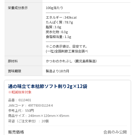
栄養成分表示
100g当たり
--------------------
エネルギー : 343kcal
たんぱく質 : 78.7g
脂質 : 3.0g
炭水化物 : 0.3g
食塩相当量 : 1.1g
--------------------
※この表示値は、目安です。
(一社)全国削節工業協会調べ
原材料
かつおのかれぶし（鹿児島県製造）
賞味期限
製造より18カ月
通の味立て本枯節ソフト削り2g×12袋
軽減税率対象
品番
0113401
JANコード
4977930 01134 4
参考上代
550円
商品サイズ
240mm×120mm×45mm
荷姿（ご注文単位）
20個
販売価格
会員のみ公開