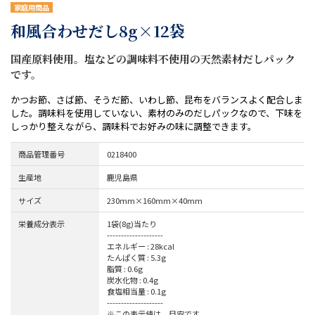
家庭用商品
和風合わせだし8g×12袋
国産原料使用。塩などの調味料不使用の天然素材だしパック
です。
かつお節、さば節、そうだ節、いわし節、昆布をバランスよく配合しま
した。調味料を使用していない、素材のみのだしパックなので、下味を
しっかり整えながら、調味料でお好みの味に調整できます。
商品管理番号
0218400
生産地
鹿児島県
サイズ
230mm×160mm×40mm
栄養成分表示
1袋(8g)当たり
--------------------
エネルギー : 28kcal
たんぱく質 : 5.3g
脂質 : 0.6g
炭水化物 : 0.4g
食塩相当量 : 0.1g
--------------------
※この表示値は、目安です。