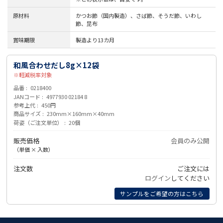
原材料
かつお節（国内製造）、さば節、そうだ節、いわし
節、昆布
賞味期限
製造より13カ月
和風合わせだし8g×12袋
軽減税率対象
品番
0218400
JANコード
4977930 02184 8
参考上代
450円
商品サイズ
230mm×160mm×40mm
荷姿（ご注文単位）
20個
販売価格
会員のみ公開
（単価 × 入数）
注文数
ご注文には
ログイン
してください
サンプルをご希望の方はこちら