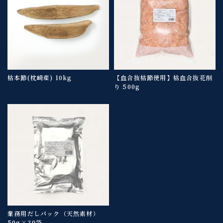
枯本節(枕崎産) 10kg
【血合抜枯節使用】枯血合抜花削
り 500g
業務用だしパック（天然素材）
50g×20袋